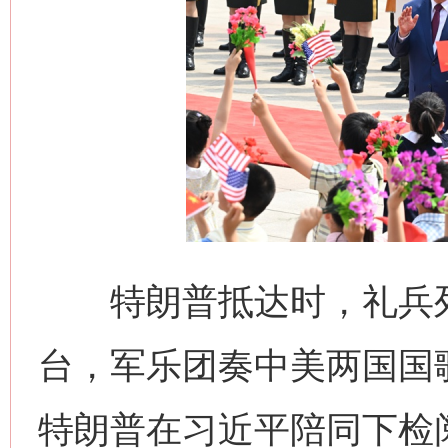
这是一记警钟！
谢
特朗普抵达时，礼兵列
今
在谋一域中谋全局
台，军乐团奏中美两国国
特朗普在习近平陪同下检