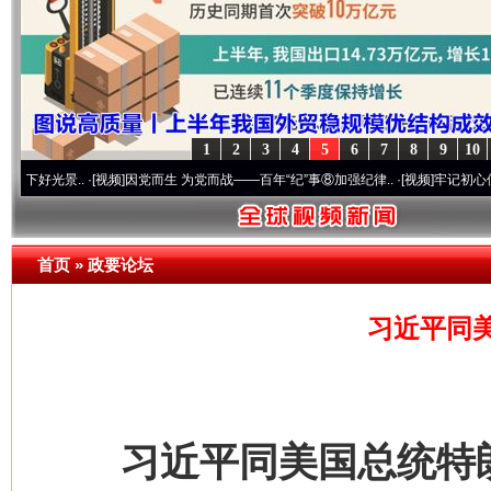
1
2
3
4
5
6
7
8
9
10
频]
因党而生 为党而战——百年“纪”事⑧加强纪律..
·[视频]
牢记初心使命 奋进复兴征程丨“
首页
»
政要论坛
习近平同
习近平同美国总统特