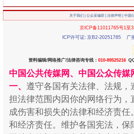
关于我们
|
公众采编部
|
法律声明
| 中国
今
在谋一域中谋全局
京ICP备11011765号1至3
ICP许可证: 京B2-20251785
广
资料编辑/网络推广/法律咨询专线：
010-89525216
QQ
中国公共传媒网、中国公众传媒
一、
遵守各国有关法律、法规，
担法律范围内因你的网络行为，
习近平的博鳌关键词
魏明亮
成伤害和损失的法律和经济责任
和经济责任。维护各国宪法，保