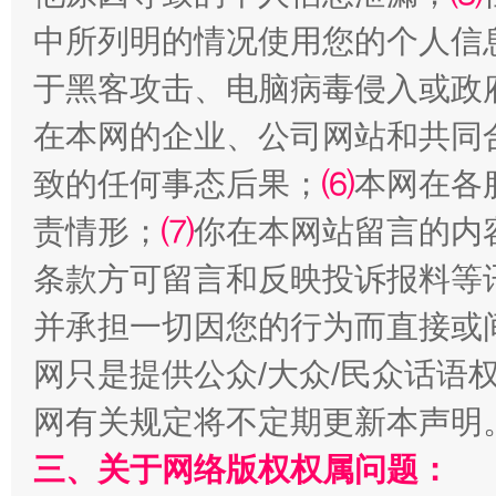
中所列明的情况使用您的个人信
于黑客攻击、电脑病毒侵入或政
在本网的企业、公司网站和共同
致的任何事态后果；
⑹
本网在各
责情形；
⑺
你在本网站留言的内
解纷+调解+退费，一次搞定
条款方可留言和反映投诉报料等
并承担一切因您的行为而直接或
网只是提供公众/大众/民众话语
网有关规定将不定期更新本声明
三、关于网络版权权属问题：