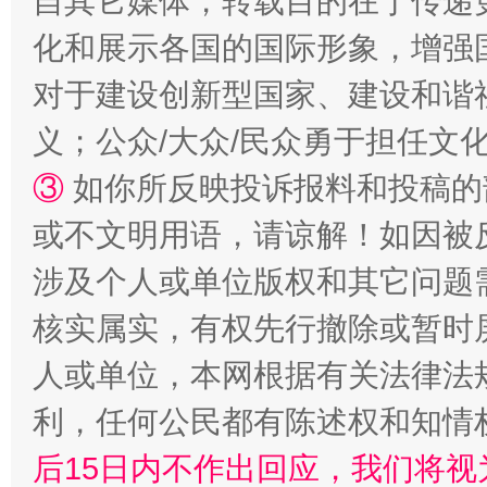
自其它媒体，转载目的在于传递
化和展示各国的国际形象，增强
对于建设创新型国家、建设和谐
义；公众/大众/民众勇于担任文
招工难、用工荒背后
③
如你所反映投诉报料和投稿的
或不文明用语，请谅解！如因被
涉及个人或单位版权和其它问题
核实属实，有权先行撤除或暂时
人或单位，本网根据有关法律法
利，任何公民都有陈述权和知情
网上购药对药下症？
后15日内不作出回应，我们将视