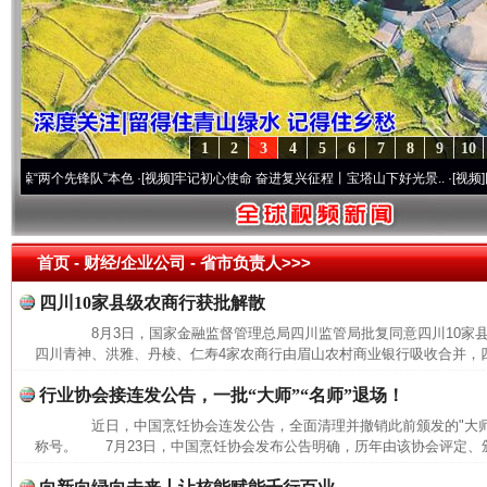
1
2
3
4
5
6
7
8
9
10
两个先锋队”本色
·[视频]
牢记初心使命 奋进复兴征程丨宝塔山下好光景..
·[视频]
因党而生
首页
- 财经/企业公司 -
省市负责人>>>
四川10家县级农商行获批解散
8月3日，国家金融监督管理总局四川监管局批复同意四川10家
四川青神、洪雅、丹棱、仁寿4家农商行由眉山农村商业银行吸收合并，四
行业协会接连发公告，一批“大师”“名师”退场！
近日，中国烹饪协会连发公告，全面清理并撤销此前颁发的"大师""
称号。 7月23日，中国烹饪协会发布公告明确，历年由该协会评定、颁