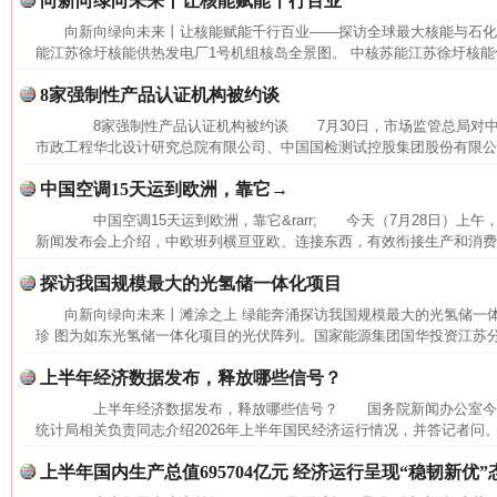
向新向绿向未来丨让核能赋能千行百业
向新向绿向未来丨让核能赋能千行百业——探访全球最大核能与石
能江苏徐圩核能供热发电厂1号机组核岛全景图。 中核苏能江苏徐圩核能供
8家强制性产品认证机构被约谈
8家强制性产品认证机构被约谈 7月30日，市场监管总局对中
市政工程华北设计研究总院有限公司、中国国检测试控股集团股份有限公司
中国空调15天运到欧洲，靠它→
中国空调15天运到欧洲，靠它&rarr; 今天（7月28日）上
新闻发布会上介绍，中欧班列横亘亚欧、连接东西，有效衔接生产和消费，
探访我国规模最大的光氢储一体化项目
向新向绿向未来丨滩涂之上 绿能奔涌探访我国规模最大的光氢储一
珍 图为如东光氢储一体化项目的光伏阵列。国家能源集团国华投资江苏
上半年经济数据发布，释放哪些信号？
上半年经济数据发布，释放哪些信号？ 国务院新闻办公室今
统计局相关负责同志介绍2026年上半年国民经济运行情况，并答记者问。
上半年国内生产总值695704亿元 经济运行呈现“稳韧新优”
网上购药对药下症？