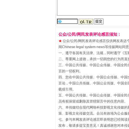
“刷贴”乱象丛生
公众/公民/网民发表评论感言须知：
★
公众/公民/网民发表评论感言仅供网友表达个人看法
闻Chinese legal system new
一、遵守各国有关法律、法规，同时遵守《
互
二、尊重网上道德，承担一切因您的行为而直
三、中国公共传媒、中国公众传媒、中国全民传媒China 
言的一切权利。
四、您在中国公共传媒、中国公众传媒、中国全民传媒Chin
言论，中国公共传媒、中国公众传媒、中国全民传媒China
载或引用。
揭批美国五大"原罪"
五、中国公共传媒、中国公众传媒、中国全民传媒China 
员有权保留或删除其管辖留言中的任意内容。
六、本传媒结合现代网络科技影视文化传媒的新
策、影视文化传媒交流。合法有效地为公众服
七、参与本网发表评论感言即表明您已经阅读并
发布，敬请多提宝贵意见！真诚感谢您对本传