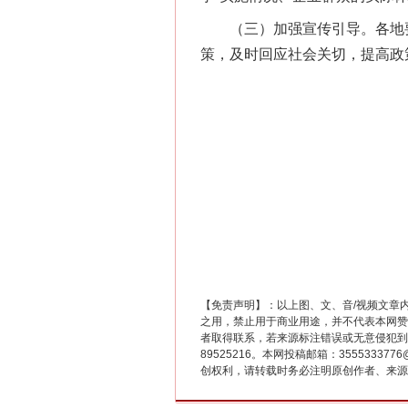
（三）加强宣传引导。各地要
策，及时回应社会关切，提高政
这是一记警钟！
【免责声明】：以上图、文、音/视频文章
之用，禁止用于商业用途，并不代表本网赞
者取得联系，若来源标注错误或无意侵犯到您的
89525216。本网投稿邮箱：355533
创权利，请转载时务必注明原创作者、来源：
在谋一域中谋全局