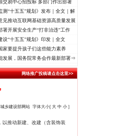
源交易中心招投标 多部门作出部署
监测“十五五”规划》发布｜全文｜解
意见推动互联网基础资源高质量发展
部署开展安全生产“打非治违”工作
建设“十五五”规划》印发｜全文
国家要提升孩子们这些能力素养
记初心使命 奋进复兴征程丨“转折之城”激荡..
·[视频]
牢记初心使命 奋进复兴征程丨红船起
能发展，国务院常务会作最新部署⇒
网络推广投稿请点击这里>>
”
房城乡建设部网站
字体大小[
大
中
小
]
，以推动新建、改建（含装饰装