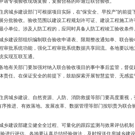
申请专项验收现场复验，复验合格的即通过联合验收。
城乡建设部门可根据项目实际，在“保安全、早投产”的前提
展分批验收。验收范围以建设工程规划许可证、建设工程施工许
最小单位。涉及人防工程的，应同时具备人防工程竣工验收条件
乡建设部组织编制联合验收申请表、限期整改通知单、联合验
程审批系统功能，强化工程审批系统数据共享回流。各地要以地
统实现互联互通。
地有关部门要加强对纳入联合验收项目的事中事后监管，督促
体责任。在保证安全的前提下，鼓励探索开展智慧监管、无感监
房城乡建设、自然资源、人防、消防救援等部门要高度重视，
茶叶“炒上天”
”有序推进、有效落地。发展改革、数据管理等部门按职责为联合验
乡建设部建立健全全过程、可量化的跟踪监测与效果评估机制，
体验进行评估。各地要认真总结经验做法，及时报送住房城乡建