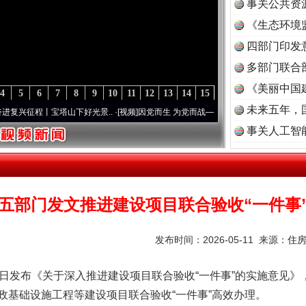
事关公共资
《生态环境
读
四部门印发
多部门联合
《美丽中国
4
5
6
7
8
9
10
11
12
13
14
15
未来五年，
程丨宝塔山下好光景..
·[视频]
因党而生 为党而战——百年“纪”事⑧加强纪律..
·[视频]
牢
事关人工智
五部门发文推进建设项目联合验收“一件事
发布时间：2026-05-11 来源：
住
发布《关于深入推进建设项目联合验收“一件事”的实施意见》
政基础设施工程等建设项目联合验收“一件事”高效办理。