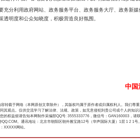
充分利用政府网站、政务服务平台、政务服务大厅、政务新媒
策透明度和公众知晓度，积极营造良好氛围。
谢谢有你温暖了四季
中国
内容转载于网络（本网原创文章除外），其版权均属于原作者或归属权利人。我们尊
同其观点。仅供交流学习了解法律、法规、政策，如无意侵犯到贵公司或个人的知识
权益烦请告知本网制作采编部QQ号: 3555333776，微信号：GAN160003，请
3776@QQ.COM。通讯地址：北京市朝阳区朝外雅宝路12号（华声国际大厦）1层 1 
XXXXX网站。
今年投资意愿榜揭晓