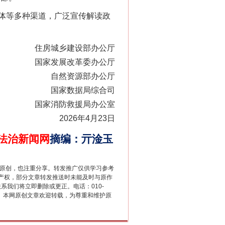
体等多种渠道，广泛宣传解读政
住房城乡建设部办公厅
国家发展改革委办公厅
法官巧妙执行解纠纷
自然资源部办公厅
国家数据局综合司
国家消防救援局办公室
2026年4月23日
法治新闻网
摘编
：
亓淦玉
重原创，也注重分享。转发推广仅供学习参考
产权，部分文章转发推送时未能及时与原作
联系我们将立即删除或更正。电话：010-
2 1号。本网原创文章欢迎转载，为尊重和维护原
新中国诞生的见证