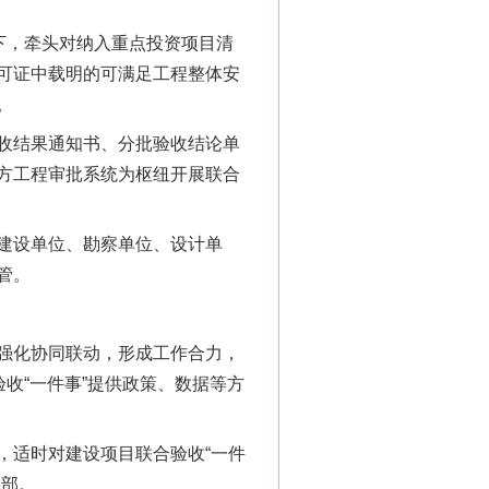
下，牵头对纳入重点投资项目清
可证中载明的可满足工程整体安
。
收结果通知书、分批验收结论单
方工程审批系统为枢纽开展联合
建设单位、勘察单位、设计单
管。
强化协同联动，形成工作合力，
“神药”背后的真相
收“一件事”提供政策、数据等方
适时对建设项目联合验收“一件
设部。