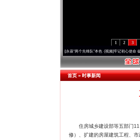
1
2
3
年 深刻改变雪域高原..
·[视频]
永葆“两个先锋队”本色
·[视频]
牢记初心使命 奋进复兴征
首页
»
时事新闻
住房城乡建设部等五部门11日
修）、扩建的房屋建筑工程、市