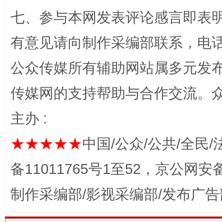
今
在谋一域中谋全局
七、参与本网发表评论感言即表明
有意见请向制作采编部联系，电话：0
公众传媒所有辅助网站属多元发
传媒网的支持帮助与合作交流。
主办 :
习近平的博鳌关键词
魏明亮
★★★★★
中国/公众/公共/全民/
备11011765号1至52，京公网安备：
制作采编部/影视采编部/发布广告