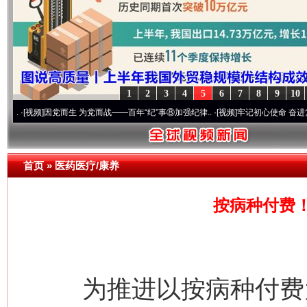
1
2
3
4
5
6
7
8
9
10
]
因党而生 为党而战——百年“纪”事⑧加强纪律..
·[视频]
牢记初心使命 奋进复兴征程丨“
首页
»
医药医疗/康养
按病种付费
网上购药对药下症？
为推进以按病种付费为