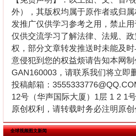
外），其版权均属于原作者或归属
发推广仅供学习参考之用，禁止用
仅供交流学习了解法律、法规、政
生
“刷贴”乱象丛生
权，部分文章转发推送时未能及时
意侵犯到您的权益烦请告知本网制作采编
GAN160003，请联系我们将立即删
投稿邮箱：3555333776@QQ
12号（华声国际大厦）1层 1 2
原创权利，请转载时务必注明原创作
揭批美国五大"原罪"
"炒
全球视频图文新闻