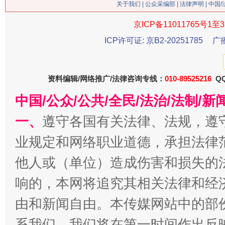
关于我们
|
公众采编部
|
法律声明
| 中国
京ICP备11011765号1至3
ICP许可证: 京B2-20251785
广
生
“刷贴”乱象丛生
资料编辑/网络推广/法律咨询专线：
010-89525216
QQ
中国/公众/公共/全民/法治/法制/
一、
遵守各国有关法律、法规，遵
业规定和网络职业道德，承担法律
他人或（单位）造成伤害和损失的
揭批美国五大"原罪"
"炒
响的，本网将追究其相关法律和经
由和新闻自由。本传媒网站中的部
系我们，我们将在第一时间作出反