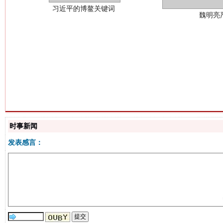
生
“刷贴”乱象丛生
时事新闻
发表感言：
揭批美国五大"原罪"
"炒