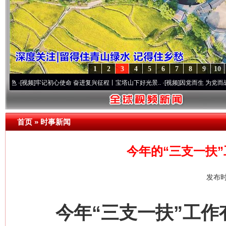
1
2
3
4
5
6
7
8
9
10
]
牢记初心使命 奋进复兴征程丨宝塔山下好光景..
·[视频]
因党而生 为党而战——百年“纪
首页
»
时事新闻
今年的“三支一扶
发布时
今年“三支一扶”工作