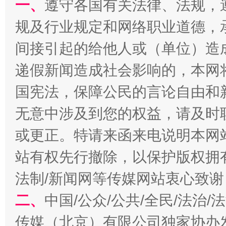
一、
遵守各国有关法律、法规，
规及行业规定和网络职业道德，
揭批美国五大"原罪"
"炒
间接引起的给他人或（单位）造
递假新闻造成社会影响的，本网
国宪法，保障公民的言论自由和
无意中涉及到您的权益，请及时
或更正。特请来函来电说明本网
站有权先行撤除，以保护版权拥有者
解纷+调解+退费，一次搞定
法制/新闻网等传媒网站衷心致谢
二、
中国/公众/公共/全民/法治
传媒（北京）有限公司独家协办