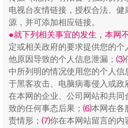
电视台友情链接，授权合法、健
源，并可添加相应链接。
●就下列相关事宜的发生，本网
站台名比不上好声名
定或相关政府的要求提供您的个
他原因导致的个人信息泄漏；
⑶
中所列明的情况使用您的个人信
于黑客攻击、电脑病毒侵入或政
在本网的企业、公司网站和共同
致的任何事态后果；
⑹
本网在各
漫山遍野的桃花与雪山、麦地、白藏房
除了
责情形；
⑺
你在本网站留言的内