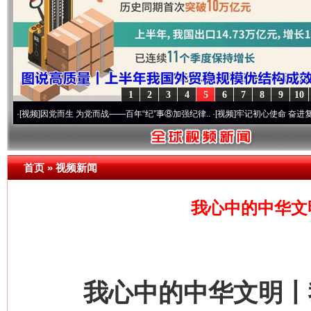
1
2
3
4
5
6
7
8
9
10
因党而生 为党而战——百年“纪”事⑧加强纪律..
·[视频]
牢记初心使命 奋进复兴征程丨“转
首页
»
视频新闻
我心中的中华文
我心中的中华文明丨我