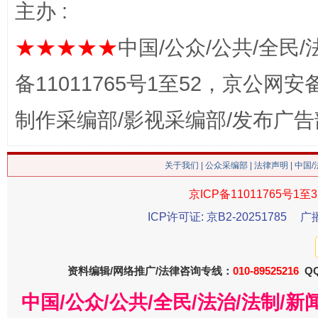
主办 :
★★★★★
中国/公众/公共/全民/
备11011765号1至52，京公网安备：
生
“刷贴”乱象丛生
制作采编部/影视采编部/发布广告
关于我们
|
公众采编部
|
法律声明
| 中国
京ICP备11011765号1至3
ICP许可证: 京B2-20251785
广
资料编辑/网络推广/法律咨询专线：
揭批美国五大"原罪"
010-89525216
QQ
"炒
中国/公众/公共/全民/法治/法制/