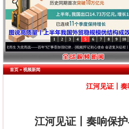
1
2
3
4
5
6
7
8
9
10
党而战——百年“纪”事⑧加强纪律..
·[视频]
牢记初心使命 奋进复兴征程丨“转折之城”激荡
首页
»
视频新闻
江河见证丨奏
江河见证丨奏响保护