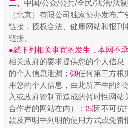
二、
中国/公众/公共/全民/法治/
（北京）有限公司独家协办发布广
链接，授权合法、健康网站和报刊
链接。
●就下列相关事宜的发生，本网不
生
“刷贴”乱象丛生
相关政府的要求提供您的个人信息
的个人信息泄漏；
⑶
任何第三方根
用您的个人信息，由此所产生的纠
入或政府管制而造成的暂时性网站
合作者的网站在内）；
⑸
因不可抗
款及声明中列明的使用方式或免责
揭批美国五大"原罪"
"炒