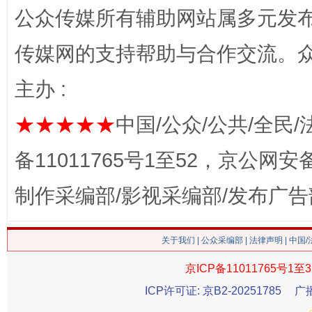
网上购药对药下症？
公众传媒所有辅助网站属多元发
传媒网的支持帮助与合作交流。
主办 :
★★★★★
中国/公众/公共/全民/
备11011765号1至52，京公网安备：
制作采编部/影视采编部/发布广告
这是一记警钟！
谢
关于我们
|
公众采编部
|
法律声明
| 中国
京ICP备11011765号1至3
ICP许可证: 京B2-20251785
广