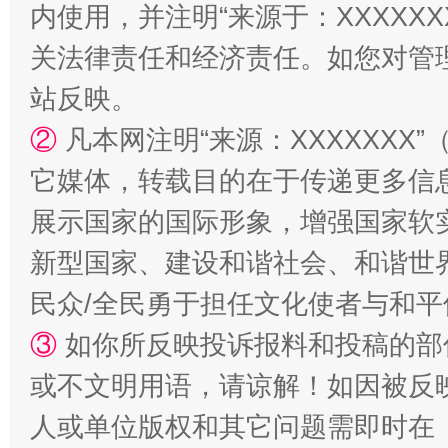
内使用，并注明“来源于：XXXXX
关法律责任和经济责任。如您对管
站台名比不上好声名
站反映。
②
凡本网注明“来源：XXXXXX
它媒体，转载目的在于传递更多信
展示国家的国际形象，增强国家软
新型国家、建设和谐社会、和谐世界
民众/全民勇于担任文化使者与和
③
如你所反映投诉报料和投稿的部
漫山遍野的桃花与雪山、麦地、白藏房
除了
或不文明用语，请谅解！如因被反
人或单位版权和其它问题需即时在