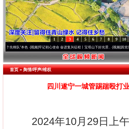
1
2
3
4
5
6
7
8
9
10
”本色
·[视频]
牢记初心使命 奋进复兴征程丨宝塔山下好光景..
·[视频]
因党而生 为党而战
首页
»
舆情/呼声/维权
四川遂宁一城管踢踹殴打业
2024年10月29日上